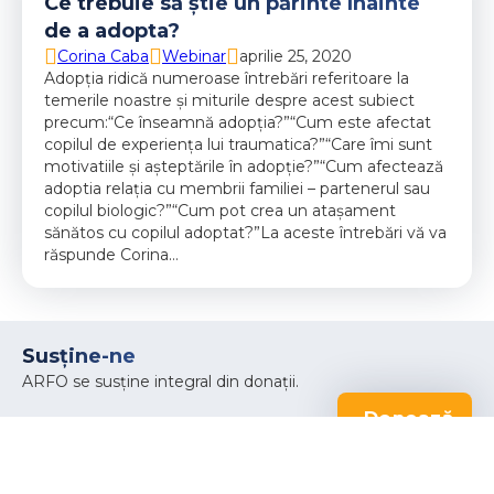
Ce trebuie să știe un părinte înainte
de a adopta?
Corina Caba
Webinar
aprilie 25, 2020
Adopția ridică numeroase întrebări referitoare la
temerile noastre și miturile despre acest subiect
precum:“Ce înseamnă adopția?”“Cum este afectat
copilul de experiența lui traumatica?”“Care îmi sunt
motivatiile și așteptările în adopție?”“Cum afectează
adoptia relația cu membrii familiei – partenerul sau
copilul biologic?”“Cum pot crea un atașament
sănătos cu copilul adoptat?”La aceste întrebări vă va
răspunde Corina…
Susține-ne
ARFO se susține integral din donații.
Donează