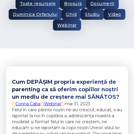
Toate resursele
Broșură
Document
Duminica Orfanului
Ghid
Studiu
Video
Webinar
Cum DEPĂȘIM propria experiență de
parenting ca să oferim copiilor noștri
un mediu de creștere mai SĂNĂTOS?
Corina Caba
Webinar
mai 31, 2023
Felul în care părinții noștri ne-au crescut, educat, s-au
raportat la noi în copilăria și adolescența noastră a
modelat și format felul în care ne creștem, ne
educăm și ne raportăm la copii noștri.Uneori stilul lor
de parenting nu a fost cel mai potrivit. Dar orice tipar