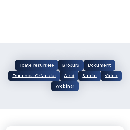
Toate resursele
Broșură
Document
Duminica Orfanului
Ghid
Studiu
Video
Webinar