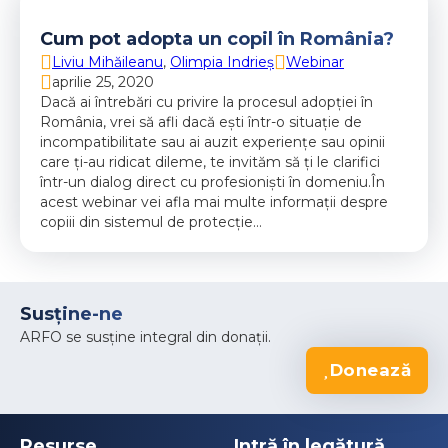
Cum pot adopta un copil în România?
Liviu Mihăileanu
,
Olimpia Indrieș
Webinar
aprilie 25, 2020
Dacă ai întrebări cu privire la procesul adopției în
România, vrei să afli dacă ești într-o situație de
incompatibilitate sau ai auzit experiențe sau opinii
care ți-au ridicat dileme, te invităm să ți le clarifici
într-un dialog direct cu profesioniști în domeniu.În
acest webinar vei afla mai multe informații despre
copiii din sistemul de protecție…
Susține-ne
ARFO se susține integral din donații.
Donează
Resurse
Intră în legătură