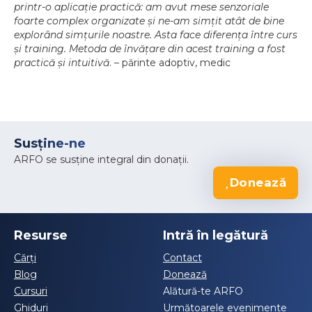
printr-o aplicație practică: am avut mese senzoriale
foarte complex organizate și ne-am simțit atât de bine
explorând simțurile noastre. Asta face diferența între curs
și training. Metoda de învățare din acest training a fost
practică și intuitivă
. – părinte adoptiv, medic
Susține-ne
ARFO se susține integral din donații.
Donează
Resurse
Intră în legătură
Cărți
Contact
Blog
Donează
Cursuri
Alătură-te ARFO
Ghiduri
Următoarele evenimente