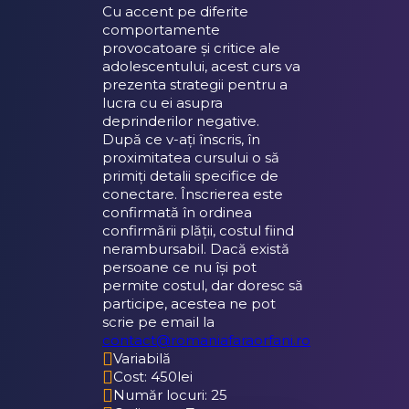
Cu accent pe diferite
comportamente
provocatoare și critice ale
adolescentului, acest curs va
prezenta strategii pentru a
lucra cu ei asupra
deprinderilor negative.
După ce v-ați înscris, în
proximitatea cursului o să
primiți detalii specifice de
conectare. Înscrierea este
confirmată în ordinea
confirmării plății, costul fiind
nerambursabil. Dacă există
persoane ce nu își pot
permite costul, dar doresc să
participe, acestea ne pot
scrie pe email la
contact@romaniafaraorfani.ro
Variabilă
Cost: 450lei
Număr locuri: 25