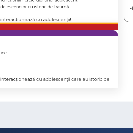
funcționării creierului unui adolescent
dolescenților cu istoric de traumă
-
nteracționează cu adolescenții!
tice
teracționează cu adolescenții care au istoric de